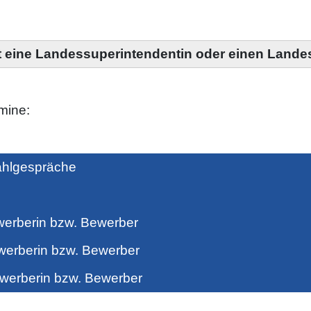
t eine Landessuperintendentin oder einen Lande
mine:
hlgespräche
berin bzw. Bewerber
rberin bzw. Bewerber
erberin bzw. Bewerber