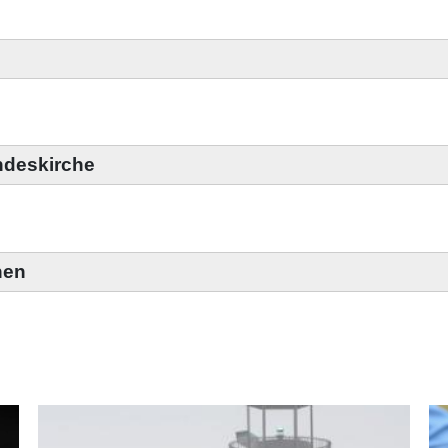
ndeskirche
nen